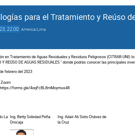
logías para el Tratamiento y Reúso d
23, 22:00
America/Lima
ción en Tratamiento de Aguas Residuales y Residuos Peligrosos (CITRAR-UNI) l
 REÚSO DE AGUAS RESIDUALES " donde podrás conocer las principales investi
 de febrero del 2023
ía Zoom
:
https://forms.gle/4oqFcBL8mMoymus48
lo La
Ing. Betty Soledad Peña
Ing. Adair Ali Sixto Chávez de
Orocaja
la Cruz