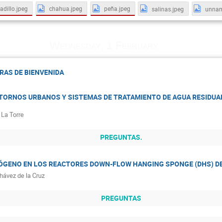
adillo.jpeg
chahua.jpeg
peña.jpeg
salinas.jpeg
unna
Wednesday, 1 February
RAS DE BIENVENIDA
NTORNOS URBANOS Y SISTEMAS DE TRATAMIENTO DE AGUA RESIDUAL
 La Torre
PREGUNTAS.
RÓGENO EN LOS REACTORES DOWN-FLOW HANGING SPONGE (DHS) D
Chávez de la Cruz
PREGUNTAS