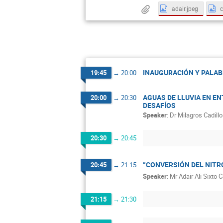
adair.jpeg
c
INAUGURACIÓN Y PALAB
19:45
→
20:00
AGUAS DE LLUVIA EN E
20:00
→
20:30
DESAFÍOS
Speaker
:
Dr
Milagros Cadillo
20:30
→
20:45
“CONVERSIÓN DEL NIT
20:45
→
21:15
Speaker
:
Mr
Adair Ali Sixto 
21:15
→
21:30