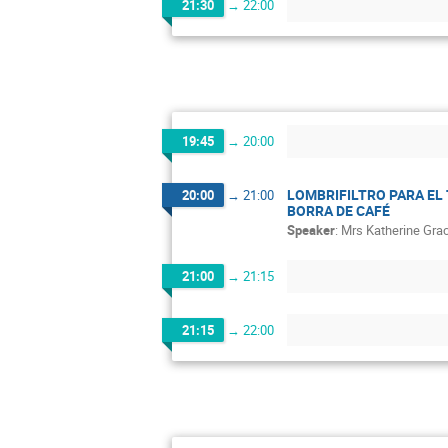
21:30
→
22:00
19:45
→
20:00
LOMBRIFILTRO PARA EL
20:00
→
21:00
BORRA DE CAFÉ
Speaker
:
Mrs
Katherine Gra
21:00
→
21:15
21:15
→
22:00