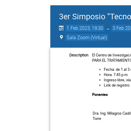
3er Simposio "Tecno
1 Feb 2023, 19:30
→
3 Feb 20
Sala Zoom (Virtual)
Description
El Centro de Investiga
PARA EL TRATAMIENTO Y
Fecha: de 1 al 3
Hora: 7:45 p.m.
Ingreso libre, v
Link de registro
Ponentes
Dra. Ing. Milagros Cadil
Torre