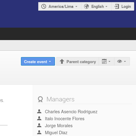
America/Lima
English
Login
Create event
Parent category
Managers
s.
Charles Asencio Rodriguez
Italo Inocente Flores
Jorge Morales
Miguel Diaz