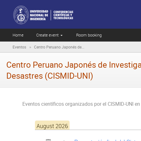
Home
Create event
Room booking
»
Eventos
Centro Peruano Japonés de...
Centro Peruano Japonés de Investiga
Desastres (CISMID-UNI)
Eventos científicos organizados por el CISMID-UNI en 
August 2026