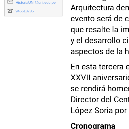
HistoriaUNI@uni.edu.pe
Arquitectura de
945618785
evento será de c
que resalte la im
y el desarrollo c
aspectos de la hi
En esta tercera
XXVII aniversari
se rendirá homen
Director del Cen
López Soria por s
Cronograma