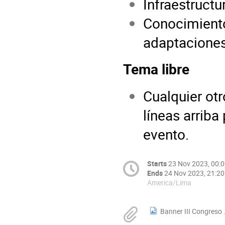
Infraestructu
Conocimiento 
adaptaciones
Tema libre
Cualquier ot
líneas arriba
evento.
Starts
23 Nov 2023, 00:
Ends
24 Nov 2023, 21:20
America/Lima
Banner III Congreso 